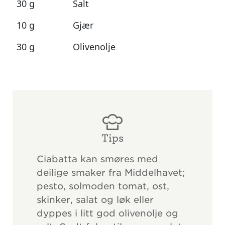
30 g
Salt
10 g
Gjær
30 g
Olivenolje
Tips
Ciabatta kan smøres med
deilige smaker fra Middelhavet;
pesto, solmoden tomat, ost,
skinker, salat og løk eller
dyppes i litt god olivenolje og