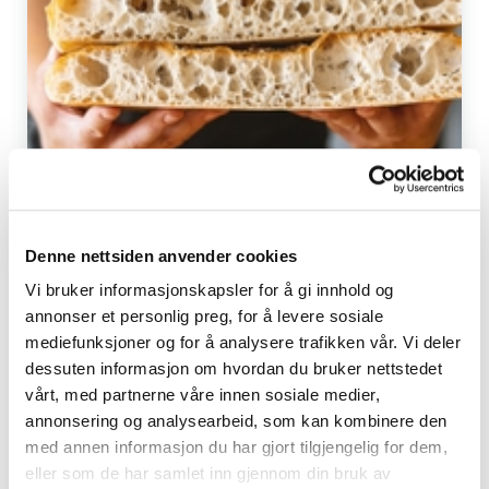
Grunnresept Middelhavsmiks
Denne nettsiden anvender cookies
Vi bruker informasjonskapsler for å gi innhold og
annonser et personlig preg, for å levere sosiale
mediefunksjoner og for å analysere trafikken vår. Vi deler
dessuten informasjon om hvordan du bruker nettstedet
vårt, med partnerne våre innen sosiale medier,
annonsering og analysearbeid, som kan kombinere den
med annen informasjon du har gjort tilgjengelig for dem,
eller som de har samlet inn gjennom din bruk av