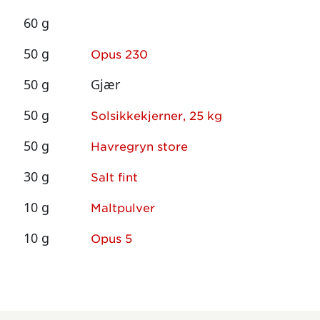
60 g
50 g
Opus 230
50 g
Gjær
50 g
Solsikkekjerner, 25 kg
50 g
Havregryn store
30 g
Salt fint
10 g
Maltpulver
10 g
Opus 5