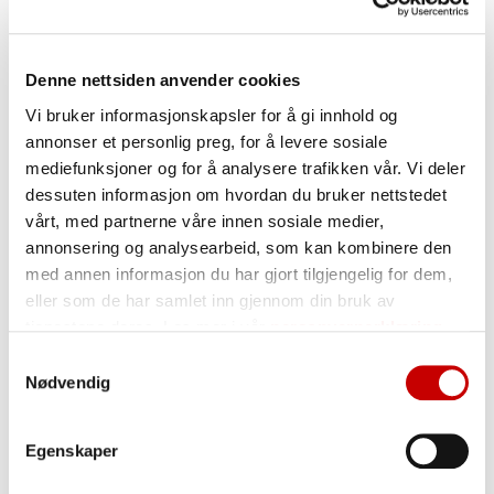
Denne nettsiden anvender cookies
Vi bruker informasjonskapsler for å gi innhold og
annonser et personlig preg, for å levere sosiale
mediefunksjoner og for å analysere trafikken vår. Vi deler
dessuten informasjon om hvordan du bruker nettstedet
vårt, med partnerne våre innen sosiale medier,
annonsering og analysearbeid, som kan kombinere den
med annen informasjon du har gjort tilgjengelig for dem,
eller som de har samlet inn gjennom din bruk av
tjenestene deres. Les mer i vår
personvernerklæring
Samtykkevalg
Nødvendig
Grunnresept Middelhavsmiks
Egenskaper