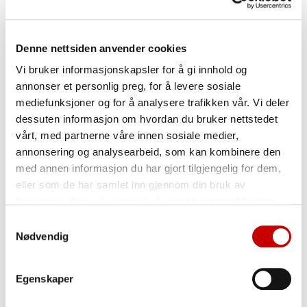
Verktøykasse
Denne nettsiden anvender cookies
for
Vi bruker informasjonskapsler for å gi innhold og
bakehjelpemidler
annonser et personlig preg, for å levere sosiale
mediefunksjoner og for å analysere trafikken vår. Vi deler
Bakehjelpemidler gir
dessuten informasjon om hvordan du bruker nettstedet
deg som baker en
vårt, med partnerne våre innen sosiale medier,
hjelpende hånd g kan
annonsering og analysearbeid, som kan kombinere den
bidra til enda bedre
med annen informasjon du har gjort tilgjengelig for dem,
bakeresultat.
eller som de har samlet inn gjennom din bruk av
tjenestene deres. Les mer i vår
personvernerklæring
Møllerens tilbyr en rekke
Samtykkevalg
bakehjelpemidler. Det kan
Nødvendig
være ønsker økt volum,
bedre saftighet, bedre
holdbarhet, bedre egnethet
Egenskaper
for frys, bedre deigstabilitet