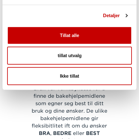
bidra til enda bedre
bakeresultat.
Detaljer
Møllerens tilbyr en rekke
bakehjelpemidler. Det kan
Tillat alle
være ønsker økt volum,
bedre saftighet, bedre
holdbarhet, bedre egnethet
tillat utvalg
for frys, bedre deigstabilitet
eller en deig som egner seg
Ikke tillat
for glutenfri bakstr.
Bruk vår verktøykasse for å
finne de bakehjelpemidlene
som egner seg best til ditt
bruk og dine ønsker. De ulike
bakehjelpemidlene gir
fleksibitlitet ift om du ønsker
BRA
,
BEDRE
eller
BEST