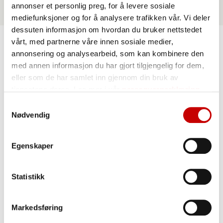
annonser et personlig preg, for å levere sosiale
mediefunksjoner og for å analysere trafikken vår. Vi deler
dessuten informasjon om hvordan du bruker nettstedet
vårt, med partnerne våre innen sosiale medier,
annonsering og analysearbeid, som kan kombinere den
med annen informasjon du har gjort tilgjengelig for dem,
eller som de har samlet inn gjennom din bruk av
tjenestene deres. Les mer i vår
personvernerklæring
Samtykkevalg
Nødvendig
Verktøykasse
Egenskaper
for
bakehjelpemidler
Statistikk
Bakehjelpemidler gir
deg som baker en
Markedsføring
hjelpende hånd g kan