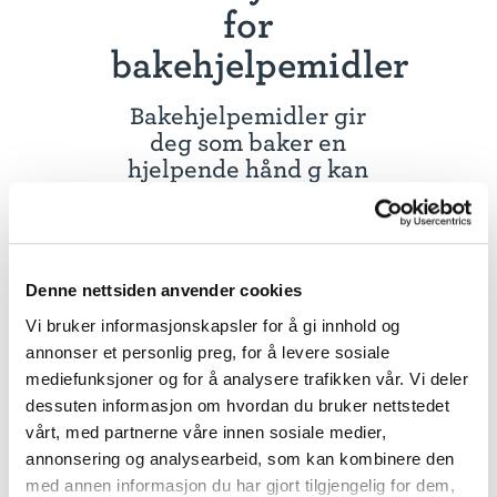
for
bakehjelpemidler
Bakehjelpemidler gir
deg som baker en
hjelpende hånd g kan
bidra til enda bedre
bakeresultat.
Møllerens tilbyr en rekke
Denne nettsiden anvender cookies
bakehjelpemidler. Det kan
være ønsker økt volum,
Vi bruker informasjonskapsler for å gi innhold og
bedre saftighet, bedre
annonser et personlig preg, for å levere sosiale
holdbarhet, bedre egnethet
mediefunksjoner og for å analysere trafikken vår. Vi deler
for frys, bedre deigstabilitet
dessuten informasjon om hvordan du bruker nettstedet
eller en deig som egner seg
vårt, med partnerne våre innen sosiale medier,
for glutenfri bakstr.
annonsering og analysearbeid, som kan kombinere den
med annen informasjon du har gjort tilgjengelig for dem,