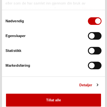
Bruk vår verktøykasse for å
eller som de har samlet inn gjennom din bruk av
finne de bakehjelpemidlene
tjenestene deres. Les mer i vår
personvernerklæring
som egner seg best til ditt
Samtykkevalg
bruk og dine ønsker. De ulike
Nødvendig
bakehjelpemidlene gir
fleksibitlitet ift om du ønsker
BRA
,
BEDRE
eller
BEST
Egenskaper
bakst.
Statistikk
Slik bruker du verktøykassen
Markedsføring
for bakehjelpemidler
Velg produkttype og hvilken
egenskap du ønsker til ditt
Detaljer
bakverk for å finne egnet
bakehjelpemiddel.
Bakehjelpemidlene er sortert
Tillat alle
etter mest egnet øverst.