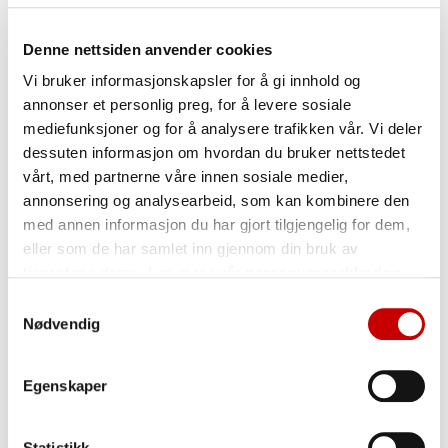
Denne nettsiden anvender cookies
Vi bruker informasjonskapsler for å gi innhold og
annonser et personlig preg, for å levere sosiale
Proteinstykker
mediefunksjoner og for å analysere trafikken vår. Vi deler
dessuten informasjon om hvordan du bruker nettstedet
vårt, med partnerne våre innen sosiale medier,
annonsering og analysearbeid, som kan kombinere den
med annen informasjon du har gjort tilgjengelig for dem,
eller som de har samlet inn gjennom din bruk av
Les flere aktuelle nyheter fra
tjenestene deres. Les mer i vår
personvernerklæring
Norgesmøllene
Samtykkevalg
Nødvendig
Egenskaper
Statistikk