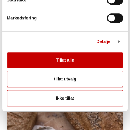
Markedsføring
Detaljer
Tillat alle
tillat utvalg
Velkommen hjem Statsraad Lehmkuhl
Ikke tillat